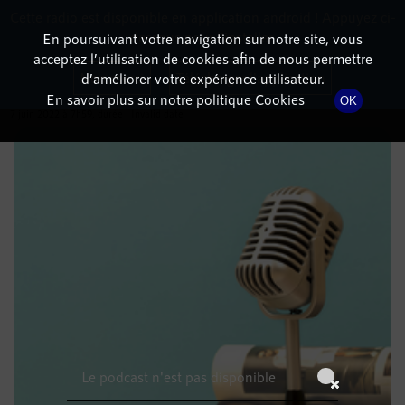
Cette radio est disponible en application android ! Appuyez ci-
RadioTerritoria
La radio des territoires
dessous pour l'installer.
En poursuivant votre navigation sur notre site, vous
acceptez l’utilisation de cookies afin de nous permettre
DÉTAILS DE L'ÉMISSION
Non merci
Télécharger l'application
d’améliorer votre expérience utilisateur.
En savoir plus sur notre politique Cookies
OK
7 juin 2022
à 7h59
, durée : Invalid date
Le podcast n'est pas disponible