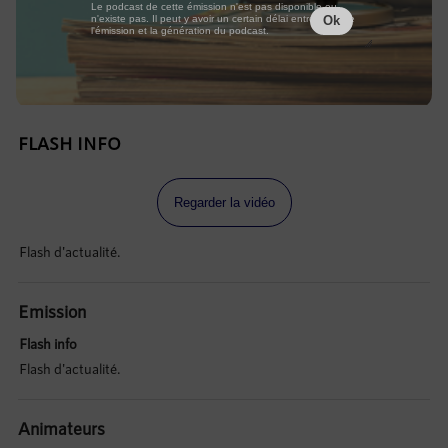
Le podcast de cette émission n'est pas disponible ou
n'existe pas. Il peut y avoir un certain délai entre la fin de
Ok
l'émission et la génération du podcast.
FLASH INFO
Regarder la vidéo
Flash d'actualité.
Emission
Flash info
Flash d'actualité.
Animateurs