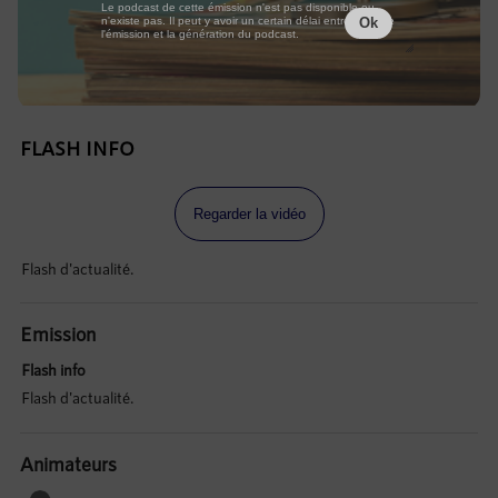
Le podcast de cette émission n'est pas disponible ou
n'existe pas. Il peut y avoir un certain délai entre la fin de
Ok
l'émission et la génération du podcast.
FLASH INFO
Regarder la vidéo
Flash d'actualité.
Emission
Flash info
Flash d'actualité.
Animateurs