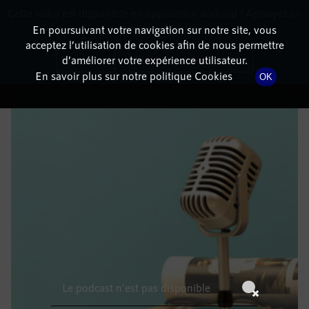
Cette radio est disponible en application android ! Appuyez ci-
RadioTerritoria
La radio des territoires
dessous pour l'installer.
En poursuivant votre navigation sur notre site, vous
acceptez l’utilisation de cookies afin de nous permettre
DÉTAILS DE L'ÉPISODE
Non merci
Télécharger l'application
d’améliorer votre expérience utilisateur.
En savoir plus sur notre politique Cookies
OK
9 juin 2022
à 13h59
, durée : Invalid date
Le podcast n'est pas disponible