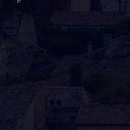
émission n'est pas disponible ou
y avoir un certain délai entre la fin
génération du podcast.
Ok