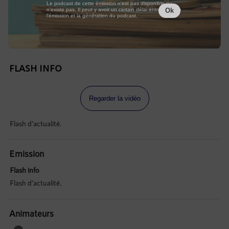
Le podcast de cette émission n'est pas disponible ou
n'existe pas. Il peut y avoir un certain délai entre la fin de
Ok
l'émission et la génération du podcast.
FLASH INFO
Regarder la vidéo
Flash d'actualité.
Emission
Flash info
Flash d'actualité.
Animateurs