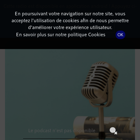
Cette radio est disponible en application android ! Appuyez ci-
RadioTerritoria
La radio des territoires
dessous pour l'installer.
En poursuivant votre navigation sur notre site, vous
acceptez l’utilisation de cookies afin de nous permettre
DÉTAILS DE L'ÉPISODE
Non merci
Télécharger l'application
d’améliorer votre expérience utilisateur.
En savoir plus sur notre politique Cookies
OK
11 juin 2022
à 16h59
, durée : Invalid date
Le podcast n'est pas disponible