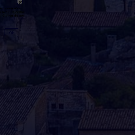
émission n'est pas disponible ou
y avoir un certain délai entre la fin
génération du podcast.
Ok