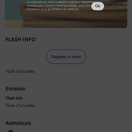
Le podcast de cette émission n'est pas disponible ou
n'existe pas. Il peut y avoir un certain délai entre la fin de
Ok
l'émission et la génération du podcast.
FLASH INFO
Regarder la vidéo
Flash d'actualité.
Emission
Flash info
Flash d'actualité.
Animateurs