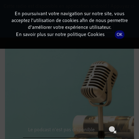
Cette radio est disponible en application android ! Appuyez ci-
RadioTerritoria
La radio des territoires
dessous pour l'installer.
En poursuivant votre navigation sur notre site, vous
acceptez l’utilisation de cookies afin de nous permettre
DÉTAILS DE L'ÉPISODE
Non merci
Télécharger l'application
d’améliorer votre expérience utilisateur.
En savoir plus sur notre politique Cookies
OK
18 juin 2022
à 5h59
, durée : Invalid date
Le podcast n'est pas disponible