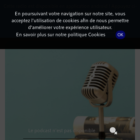
Cette radio est disponible en application android ! Appuyez ci-
RadioTerritoria
La radio des territoires
dessous pour l'installer.
En poursuivant votre navigation sur notre site, vous
acceptez l’utilisation de cookies afin de nous permettre
DÉTAILS DE L'ÉPISODE
Non merci
Télécharger l'application
d’améliorer votre expérience utilisateur.
En savoir plus sur notre politique Cookies
OK
21 juin 2022
à 4h59
, durée : Invalid date
Le podcast n'est pas disponible