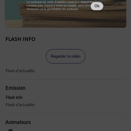
Le podcast de cette émission n'est pas disponible ou
n'existe pas. Il peut y avoir un certain délai entre la fin de
Ok
l'émission et la génération du podcast.
FLASH INFO
Regarder la vidéo
Flash d'actualité.
Emission
Flash info
Flash d'actualité.
Animateurs