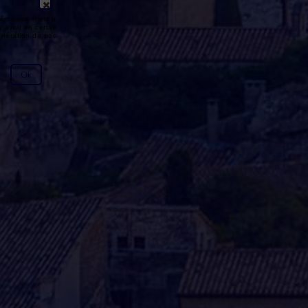
émission n'est pas disponible ou
y avoir un certain délai entre la fin
génération du podcast.
Ok