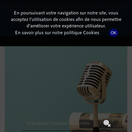
Cette radio est disponible en application android ! Appuyez ci-
RadioTerritoria
La radio des territoires
dessous pour l'installer.
En poursuivant votre navigation sur notre site, vous
acceptez l’utilisation de cookies afin de nous permettre
DÉTAILS DE L'ÉMISSION
Non merci
Télécharger l'application
d’améliorer votre expérience utilisateur.
En savoir plus sur notre politique Cookies
OK
24 juin 2022
à 4h59
, durée : Invalid date
Le podcast n'est pas disponible