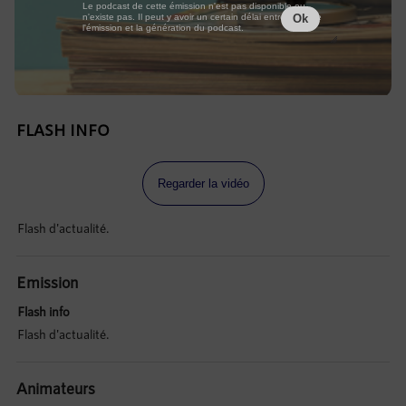
Le podcast de cette émission n'est pas disponible ou
n'existe pas. Il peut y avoir un certain délai entre la fin de
Ok
l'émission et la génération du podcast.
FLASH INFO
Regarder la vidéo
Flash d'actualité.
Emission
Flash info
Flash d'actualité.
Animateurs