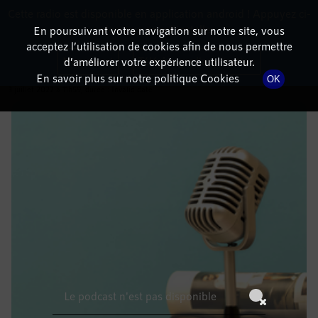
Cette radio est disponible en application android ! Appuyez ci-
RadioTerritoria
La radio des territoires
dessous pour l'installer.
En poursuivant votre navigation sur notre site, vous
acceptez l’utilisation de cookies afin de nous permettre
DÉTAILS DE L'ÉMISSION
Non merci
Télécharger l'application
d’améliorer votre expérience utilisateur.
En savoir plus sur notre politique Cookies
OK
3 juillet 2022
à 11h59
, durée : Invalid date
Le podcast n'est pas disponible