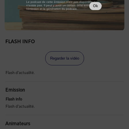
Le podcast de cette émission n'est pas disponible ou
n'existe pas. Il peut y avoir un certain délai entre la fin de
Ok
l'émission et la génération du podcast.
FLASH INFO
Regarder la vidéo
Flash d'actualité.
Emission
Flash info
Flash d'actualité.
Animateurs