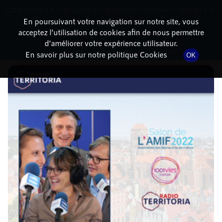
Cette radio est disponible en application android ! Appuyez ci-
RadioTerritoria
La radio des territoires
dessous pour l'installer.
En poursuivant votre navigation sur notre site, vous
acceptez l’utilisation de cookies afin de nous permettre
DÉTAILS DE L'ÉPISODE
Non merci
Télécharger l'application
d’améliorer votre expérience utilisateur.
En savoir plus sur notre politique Cookies
OK
29 juin 2022
à 11h14
, durée : 48 minutes