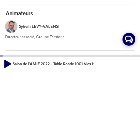
Animateurs
Sylvain LEVY-VALENSI
Directeur associé, Groupe Territoria
Invités
Salon de l'AMIF 2022 - Table Ronde 1001 Vies Habitat
Coline BLAISON
00:00
48:07
Directrice conseil et études, CYCLE UP
Jean-Malo PELLET
Directeur Aménagements et Grands Projets, Valorisation Financière, 1001
VIES HABITAT
Christine BRALET