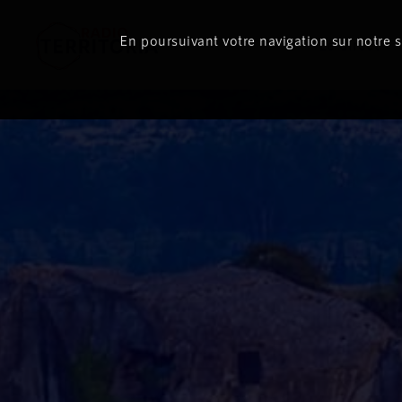
ON
AIR
En poursuivant votre navigation sur notre si
Le direct