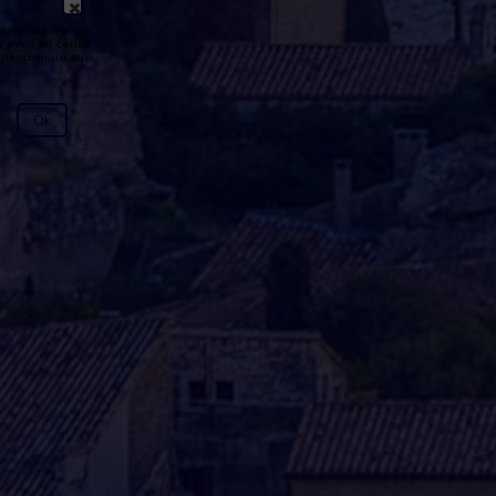
émission n'est pas disponible ou
y avoir un certain délai entre la fin
génération du podcast.
Ok