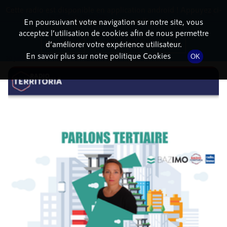
Cette radio est disponible en application android ! Appuyez ci-
RadioTerritoria
La radio des territoires
dessous pour l'installer.
En poursuivant votre navigation sur notre site, vous
acceptez l’utilisation de cookies afin de nous permettre
DÉTAILS DE L'ÉPISODE
Non merci
Télécharger l'application
d’améliorer votre expérience utilisateur.
En savoir plus sur notre politique Cookies
OK
20 juillet 2022
à 14h02
, durée : 22 minutes