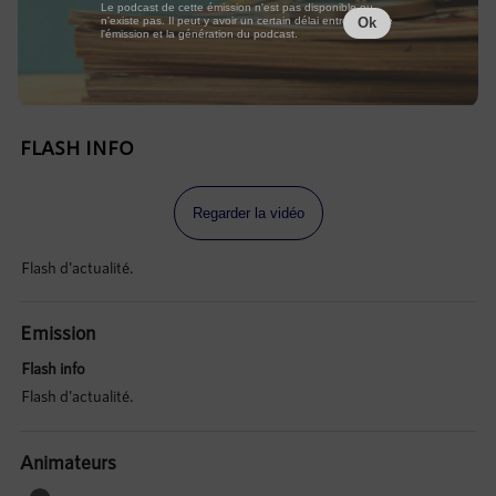
Le podcast de cette émission n'est pas disponible ou
n'existe pas. Il peut y avoir un certain délai entre la fin de
Ok
l'émission et la génération du podcast.
FLASH INFO
Regarder la vidéo
Flash d'actualité.
Emission
Flash info
Flash d'actualité.
Animateurs