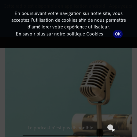
Cette radio est disponible en application android ! Appuyez ci-
RadioTerritoria
La radio des territoires
dessous pour l'installer.
En poursuivant votre navigation sur notre site, vous
acceptez l’utilisation de cookies afin de nous permettre
DÉTAILS DE L'ÉPISODE
Non merci
Télécharger l'application
d’améliorer votre expérience utilisateur.
En savoir plus sur notre politique Cookies
OK
13 juillet 2022
à 15h00
, durée : Invalid date
Le podcast n'est pas disponible