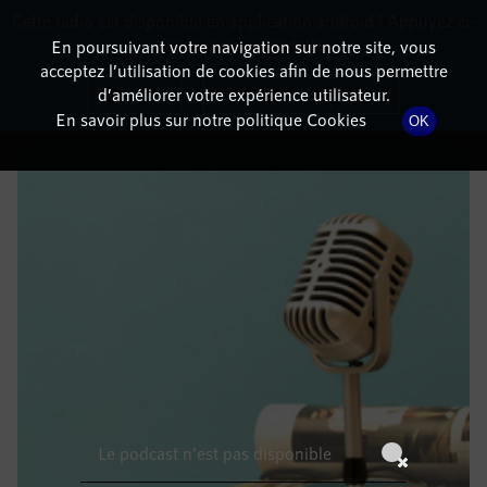
Cette radio est disponible en application android ! Appuyez ci-
RadioTerritoria
La radio des territoires
dessous pour l'installer.
En poursuivant votre navigation sur notre site, vous
acceptez l’utilisation de cookies afin de nous permettre
DÉTAILS DE L'ÉPISODE
Non merci
Télécharger l'application
d’améliorer votre expérience utilisateur.
En savoir plus sur notre politique Cookies
OK
17 juillet 2022
à 13h59
, durée : Invalid date
Le podcast n'est pas disponible