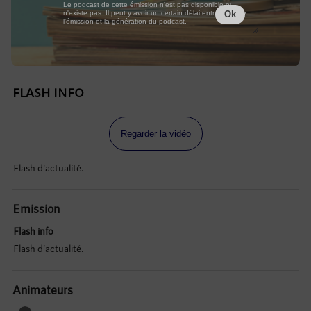
Le podcast de cette émission n'est pas disponible ou
n'existe pas. Il peut y avoir un certain délai entre la fin de
Ok
l'émission et la génération du podcast.
FLASH INFO
Regarder la vidéo
Flash d'actualité.
Emission
Flash info
Flash d'actualité.
Animateurs