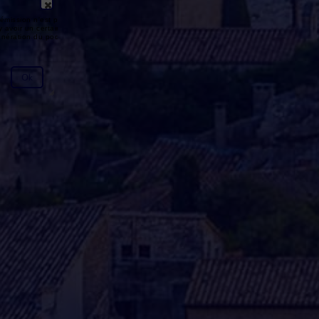
émission n'est pas disponible ou
y avoir un certain délai entre la fin
génération du podcast.
Ok