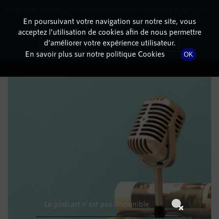
Cette radio est disponible en application android ! Appuyez ci-
RadioTerritoria
La radio des territoires
dessous pour l'installer.
En poursuivant votre navigation sur notre site, vous
acceptez l’utilisation de cookies afin de nous permettre
DÉTAILS DE L'ÉPISODE
Non merci
Télécharger l'application
d’améliorer votre expérience utilisateur.
En savoir plus sur notre politique Cookies
OK
19 juillet 2022
à 4h59
, durée : Invalid date
Le podcast n'est pas disponible