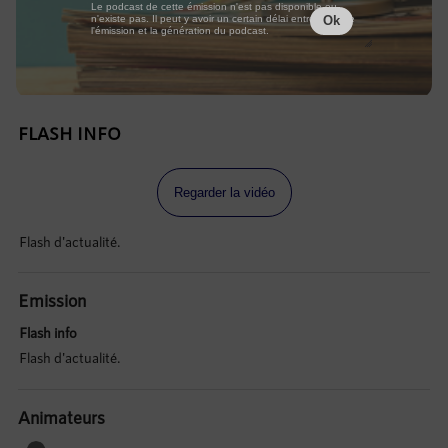
Le podcast de cette émission n'est pas disponible ou
n'existe pas. Il peut y avoir un certain délai entre la fin de
Ok
l'émission et la génération du podcast.
FLASH INFO
Regarder la vidéo
Flash d'actualité.
Emission
Flash info
Flash d'actualité.
Animateurs