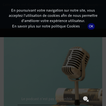
Cette radio est disponible en application android ! Appuyez ci-
RadioTerritoria
La radio des territoires
dessous pour l'installer.
En poursuivant votre navigation sur notre site, vous
acceptez l’utilisation de cookies afin de nous permettre
DÉTAILS DE L'ÉPISODE
Non merci
Télécharger l'application
d’améliorer votre expérience utilisateur.
En savoir plus sur notre politique Cookies
OK
22 juillet 2022
à 14h59
, durée : Invalid date
Le podcast n'est pas disponible