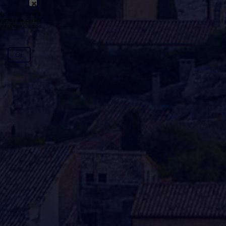
émission n'est pas disponible ou
y avoir un certain délai entre la fin
génération du podcast.
Ok