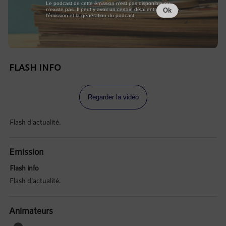
Le podcast de cette émission n'est pas disponible ou
n'existe pas. Il peut y avoir un certain délai entre la fin de
Ok
l'émission et la génération du podcast.
FLASH INFO
Regarder la vidéo
Flash d'actualité.
Emission
Flash info
Flash d'actualité.
Animateurs