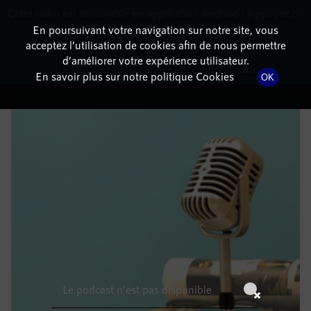
Cette radio est disponible en application android ! Appuyez ci-
RadioTerritoria
La radio des territoires
dessous pour l'installer.
En poursuivant votre navigation sur notre site, vous
acceptez l’utilisation de cookies afin de nous permettre
DÉTAILS DE L'ÉPISODE
Non merci
Télécharger l'application
d’améliorer votre expérience utilisateur.
En savoir plus sur notre politique Cookies
OK
6 août 2022
à 6h59
, durée : Invalid date
Le podcast n'est pas disponible