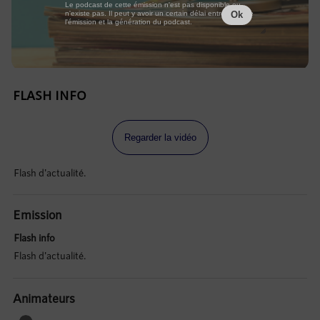
Le podcast de cette émission n'est pas disponible ou
n'existe pas. Il peut y avoir un certain délai entre la fin de
Ok
l'émission et la génération du podcast.
FLASH INFO
Regarder la vidéo
Flash d'actualité.
Emission
Flash info
Flash d'actualité.
Animateurs