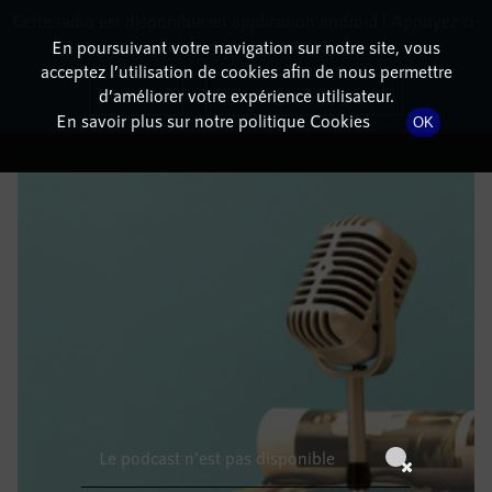
Cette radio est disponible en application android ! Appuyez ci-
RadioTerritoria
La radio des territoires
dessous pour l'installer.
En poursuivant votre navigation sur notre site, vous
acceptez l’utilisation de cookies afin de nous permettre
DÉTAILS DE L'ÉPISODE
Non merci
Télécharger l'application
d’améliorer votre expérience utilisateur.
En savoir plus sur notre politique Cookies
OK
7 août 2022
à 16h59
, durée : Invalid date
Le podcast n'est pas disponible