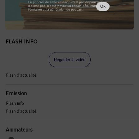
Le podcast de cette émission n'est pas disponible ou
n'existe pas. Il peut y avoir un certain délai entre la fin de
Ok
l'émission et la génération du podcast.
FLASH INFO
Regarder la vidéo
Flash d'actualité.
Emission
Flash info
Flash d'actualité.
Animateurs