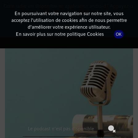
Cette radio est disponible en application android ! Appuyez ci-
RadioTerritoria
La radio des territoires
dessous pour l'installer.
En poursuivant votre navigation sur notre site, vous
acceptez l’utilisation de cookies afin de nous permettre
DÉTAILS DE L'ÉPISODE
Non merci
Télécharger l'application
d’améliorer votre expérience utilisateur.
En savoir plus sur notre politique Cookies
OK
9 août 2022
à 10h59
, durée : Invalid date
Le podcast n'est pas disponible