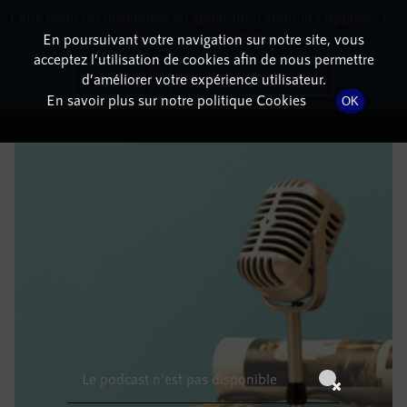
Cette radio est disponible en application android ! Appuyez ci-
RadioTerritoria
La radio des territoires
dessous pour l'installer.
En poursuivant votre navigation sur notre site, vous
acceptez l’utilisation de cookies afin de nous permettre
DÉTAILS DE L'ÉPISODE
Non merci
Télécharger l'application
d’améliorer votre expérience utilisateur.
En savoir plus sur notre politique Cookies
OK
10 août 2022
à 11h59
, durée : Invalid date
Le podcast n'est pas disponible