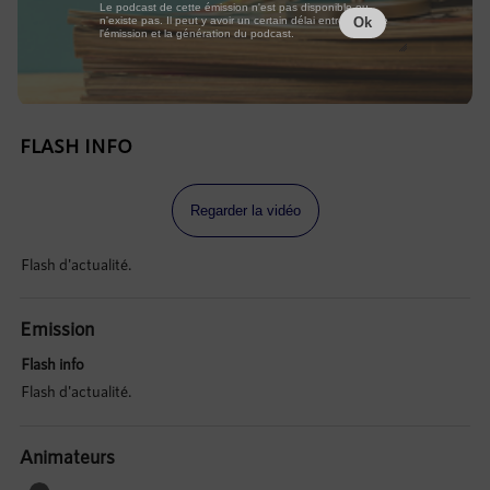
Le podcast de cette émission n'est pas disponible ou
n'existe pas. Il peut y avoir un certain délai entre la fin de
Ok
l'émission et la génération du podcast.
FLASH INFO
Regarder la vidéo
Flash d'actualité.
Emission
Flash info
Flash d'actualité.
Animateurs