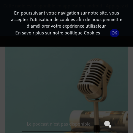
Cette radio est disponible en application android ! Appuyez ci-
RadioTerritoria
La radio des territoires
dessous pour l'installer.
En poursuivant votre navigation sur notre site, vous
acceptez l’utilisation de cookies afin de nous permettre
DÉTAILS DE L'ÉPISODE
Non merci
Télécharger l'application
d’améliorer votre expérience utilisateur.
En savoir plus sur notre politique Cookies
OK
12 août 2022
à 6h59
, durée : Invalid date
Le podcast n'est pas disponible