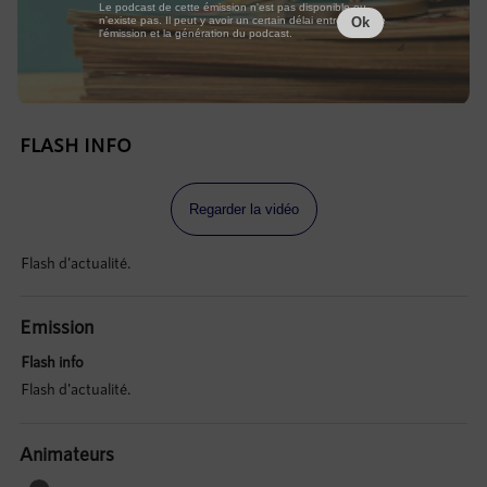
Le podcast de cette émission n'est pas disponible ou
n'existe pas. Il peut y avoir un certain délai entre la fin de
Ok
l'émission et la génération du podcast.
FLASH INFO
Regarder la vidéo
Flash d'actualité.
Emission
Flash info
Flash d'actualité.
Animateurs