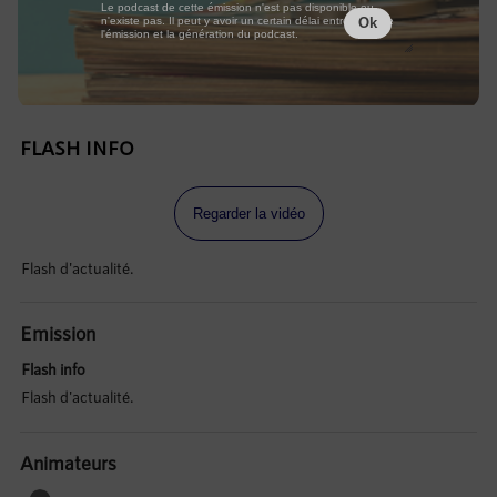
Le podcast de cette émission n'est pas disponible ou
n'existe pas. Il peut y avoir un certain délai entre la fin de
Ok
l'émission et la génération du podcast.
FLASH INFO
Regarder la vidéo
Flash d'actualité.
Emission
Flash info
Flash d'actualité.
Animateurs