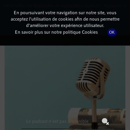
Cette radio est disponible en application android ! Appuyez ci-
RadioTerritoria
La radio des territoires
dessous pour l'installer.
En poursuivant votre navigation sur notre site, vous
acceptez l’utilisation de cookies afin de nous permettre
DÉTAILS DE L'ÉPISODE
Non merci
Télécharger l'application
d’améliorer votre expérience utilisateur.
En savoir plus sur notre politique Cookies
OK
15 août 2022
à 11h59
, durée : Invalid date
Le podcast n'est pas disponible