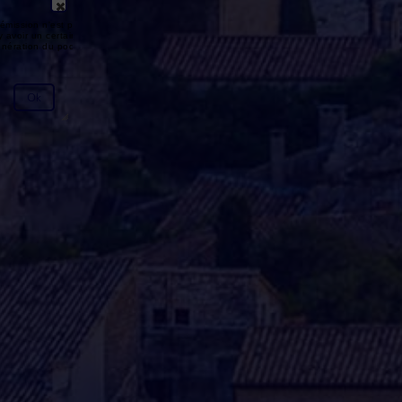
émission n'est pas disponible ou
y avoir un certain délai entre la fin
génération du podcast.
Ok