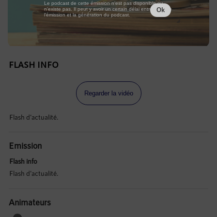
Le podcast de cette émission n'est pas disponible ou
n'existe pas. Il peut y avoir un certain délai entre la fin de
Ok
l'émission et la génération du podcast.
FLASH INFO
Regarder la vidéo
Flash d'actualité.
Emission
Flash info
Flash d'actualité.
Animateurs