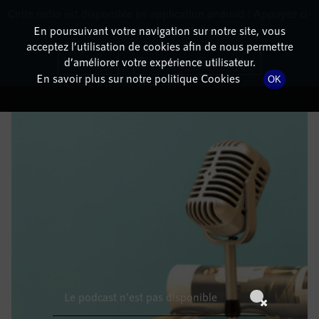
Cette radio est disponible en application android ! Appuyez ci-
RadioTerritoria
La radio des territoires
dessous pour l'installer.
En poursuivant votre navigation sur notre site, vous
acceptez l’utilisation de cookies afin de nous permettre
DÉTAILS DE L'ÉPISODE
Non merci
Télécharger l'application
d’améliorer votre expérience utilisateur.
En savoir plus sur notre politique Cookies
OK
17 août 2022
à 7h59
, durée : Invalid date
Le podcast n'est pas disponible