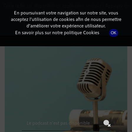
Cette radio est disponible en application android ! Appuyez ci-
RadioTerritoria
La radio des territoires
dessous pour l'installer.
En poursuivant votre navigation sur notre site, vous
acceptez l’utilisation de cookies afin de nous permettre
DÉTAILS DE L'ÉPISODE
Non merci
Télécharger l'application
d’améliorer votre expérience utilisateur.
En savoir plus sur notre politique Cookies
OK
22 août 2022
à 13h59
, durée : Invalid date
Le podcast n'est pas disponible