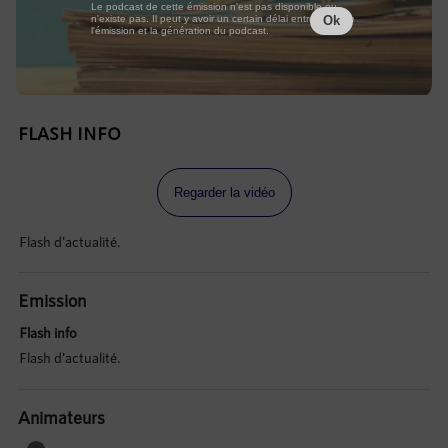
Le podcast de cette émission n'est pas disponible ou
n'existe pas. Il peut y avoir un certain délai entre la fin de
Ok
l'émission et la génération du podcast.
FLASH INFO
Regarder la vidéo
Flash d'actualité.
Emission
Flash info
Flash d'actualité.
Animateurs