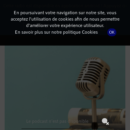
Cette radio est disponible en application android ! Appuyez ci-
RadioTerritoria
La radio des territoires
dessous pour l'installer.
En poursuivant votre navigation sur notre site, vous
acceptez l’utilisation de cookies afin de nous permettre
DÉTAILS DE L'ÉPISODE
Non merci
Télécharger l'application
d’améliorer votre expérience utilisateur.
En savoir plus sur notre politique Cookies
OK
24 août 2022
à 5h59
, durée : Invalid date
Le podcast n'est pas disponible