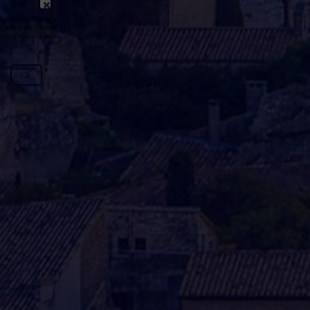
émission n'est pas disponible ou
y avoir un certain délai entre la fin
génération du podcast.
Ok