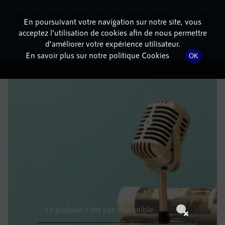
Cette radio est disponible en application android ! Appuyez ci-
RadioTerritoria
La radio des territoires
dessous pour l'installer.
En poursuivant votre navigation sur notre site, vous
acceptez l’utilisation de cookies afin de nous permettre
DÉTAILS DE L'ÉPISODE
Non merci
Télécharger l'application
d’améliorer votre expérience utilisateur.
En savoir plus sur notre politique Cookies
OK
26 août 2022
à 3h59
, durée : Invalid date
Le podcast n'est pas disponible