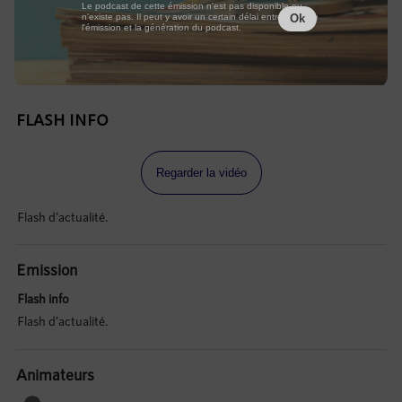
Le podcast de cette émission n'est pas disponible ou
n'existe pas. Il peut y avoir un certain délai entre la fin de
Ok
l'émission et la génération du podcast.
FLASH INFO
Regarder la vidéo
Flash d'actualité.
Emission
Flash info
Flash d'actualité.
Animateurs