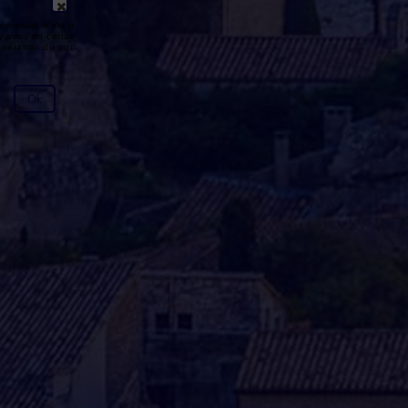
émission n'est pas disponible ou
y avoir un certain délai entre la fin
génération du podcast.
Ok