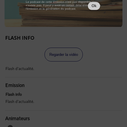
Le podcast de cette émission n'est pas disponible ou
n'existe pas. Il peut y avoir un certain délai entre la fin de
Ok
l'émission et la génération du podcast.
FLASH INFO
Regarder la vidéo
Flash d'actualité.
Emission
Flash info
Flash d'actualité.
Animateurs