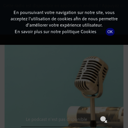
Cette radio est disponible en application android ! Appuyez ci-
RadioTerritoria
La radio des territoires
dessous pour l'installer.
En poursuivant votre navigation sur notre site, vous
acceptez l’utilisation de cookies afin de nous permettre
DÉTAILS DE L'ÉPISODE
Non merci
Télécharger l'application
d’améliorer votre expérience utilisateur.
En savoir plus sur notre politique Cookies
OK
29 août 2022
à 4h59
, durée : Invalid date
Le podcast n'est pas disponible