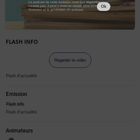
Le podcast de cette émission n'est pas disponible ou
n'existe pas. Il peut y avoir un certain délai entre la fin de
Ok
l'émission et la génération du podcast.
FLASH INFO
Regarder la vidéo
Flash d'actualité.
Emission
Flash info
Flash d'actualité.
Animateurs