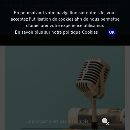
Cette radio est disponible en application android ! Appuyez ci-
RadioTerritoria
La radio des territoires
dessous pour l'installer.
En poursuivant votre navigation sur notre site, vous
acceptez l’utilisation de cookies afin de nous permettre
DÉTAILS DE L'ÉPISODE
Non merci
Télécharger l'application
d’améliorer votre expérience utilisateur.
En savoir plus sur notre politique Cookies
OK
30 août 2022
à 6h59
, durée : Invalid date
Le podcast n'est pas disponible