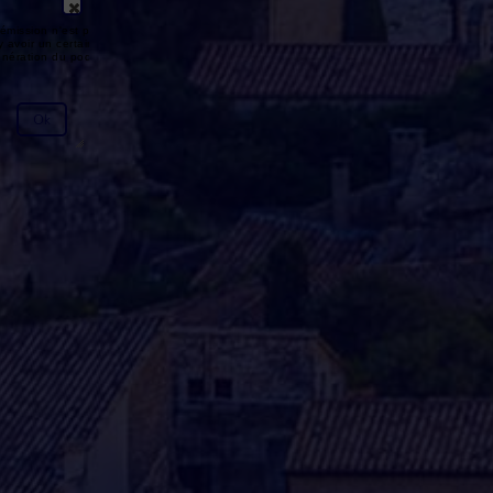
émission n'est pas disponible ou
y avoir un certain délai entre la fin
génération du podcast.
Ok