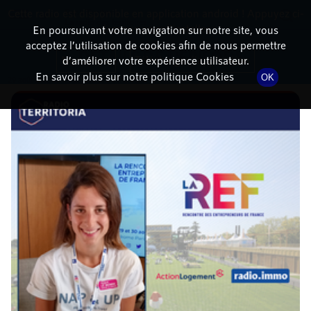
Cette radio est disponible en application android ! Appuyez ci-
RadioTerritoria
La radio des territoires
dessous pour l'installer.
En poursuivant votre navigation sur notre site, vous
acceptez l’utilisation de cookies afin de nous permettre
DÉTAILS DE L'ÉPISODE
Non merci
Télécharger l'application
d’améliorer votre expérience utilisateur.
En savoir plus sur notre politique Cookies
OK
29 août 2022
à 14h26
, durée : 6 minutes