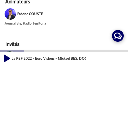
Animateurs
Fabrice COUSTÉ
Journaliste, Radio Territoria
Invités
Mickael BES
La REF 2022 - Euro Visions - Mickael BES, DOOH IT
CEO, DOOH IT
00:00
05:43
Mot-Clés
Développement économique des territoires
Actions