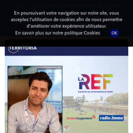
Cette radio est disponible en application android ! Appuyez ci-
RadioTerritoria
La radio des territoires
dessous pour l'installer.
En poursuivant votre navigation sur notre site, vous
acceptez l’utilisation de cookies afin de nous permettre
DÉTAILS DE L'ÉPISODE
Non merci
Télécharger l'application
d’améliorer votre expérience utilisateur.
En savoir plus sur notre politique Cookies
OK
30 août 2022
à 15h31
, durée : 6 minutes