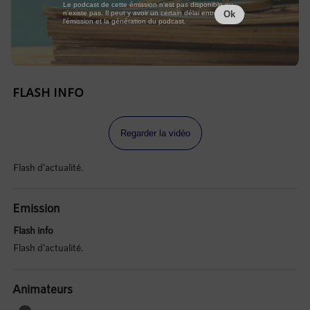
Le podcast de cette émission n'est pas disponible ou
n'existe pas. Il peut y avoir un certain délai entre la fin de
Ok
l'émission et la génération du podcast.
FLASH INFO
Regarder la vidéo
Flash d'actualité.
Emission
Flash info
Flash d'actualité.
Animateurs