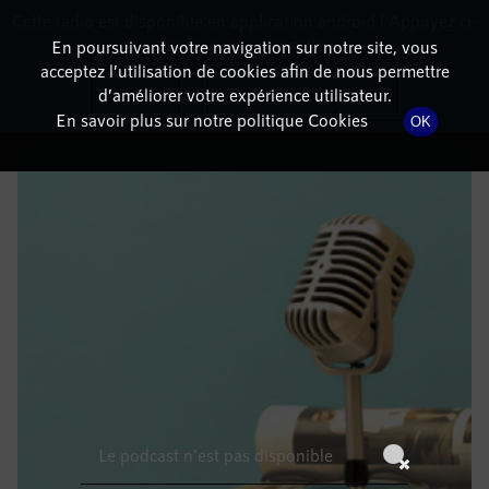
Cette radio est disponible en application android ! Appuyez ci-
RadioTerritoria
La radio des territoires
dessous pour l'installer.
En poursuivant votre navigation sur notre site, vous
acceptez l’utilisation de cookies afin de nous permettre
DÉTAILS DE L'ÉPISODE
Non merci
Télécharger l'application
d’améliorer votre expérience utilisateur.
En savoir plus sur notre politique Cookies
OK
19 septembre 2022
à 5h59
, durée : Invalid date
Le podcast n'est pas disponible