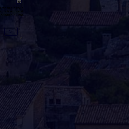
émission n'est pas disponible ou
y avoir un certain délai entre la fin
génération du podcast.
Ok