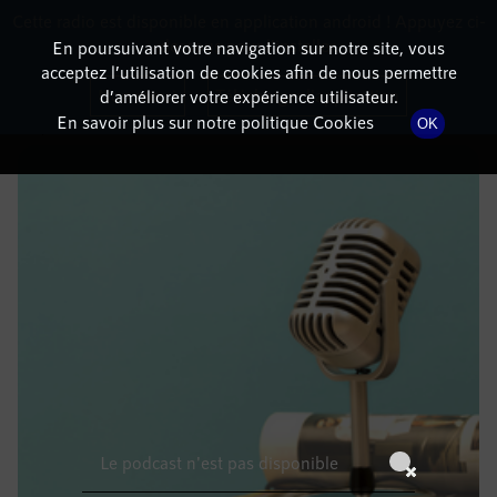
Cette radio est disponible en application android ! Appuyez ci-
RadioTerritoria
La radio des territoires
dessous pour l'installer.
En poursuivant votre navigation sur notre site, vous
acceptez l’utilisation de cookies afin de nous permettre
DÉTAILS DE L'ÉPISODE
Non merci
Télécharger l'application
d’améliorer votre expérience utilisateur.
En savoir plus sur notre politique Cookies
OK
23 septembre 2022
à 9h59
, durée : Invalid date
Le podcast n'est pas disponible