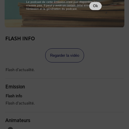
Le podcast de cette émission n'est pas disponible ou
n'existe pas. Il peut y avoir un certain délai entre la fin de
Ok
l'émission et la génération du podcast.
FLASH INFO
Regarder la vidéo
Flash d'actualité.
Emission
Flash info
Flash d'actualité.
Animateurs