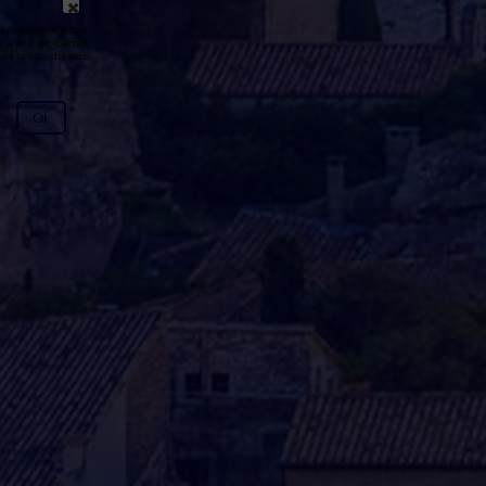
émission n'est pas disponible ou
y avoir un certain délai entre la fin
génération du podcast.
Ok