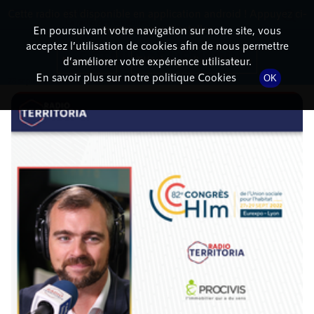
Cette radio est disponible en application android ! Appuyez ci-
RadioTerritoria
La radio des territoires
dessous pour l'installer.
En poursuivant votre navigation sur notre site, vous
acceptez l’utilisation de cookies afin de nous permettre
DÉTAILS DE L'ÉPISODE
Non merci
Télécharger l'application
d’améliorer votre expérience utilisateur.
En savoir plus sur notre politique Cookies
OK
28 septembre 2022
à 12h30
, durée : 11 minutes