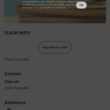
Le podcast de cette émission n'est pas disponible ou
n'existe pas. Il peut y avoir un certain délai entre la fin de
Ok
l'émission et la génération du podcast.
FLASH INFO
Regarder la vidéo
Flash d'actualité.
Emission
Flash info
Flash d'actualité.
Animateurs