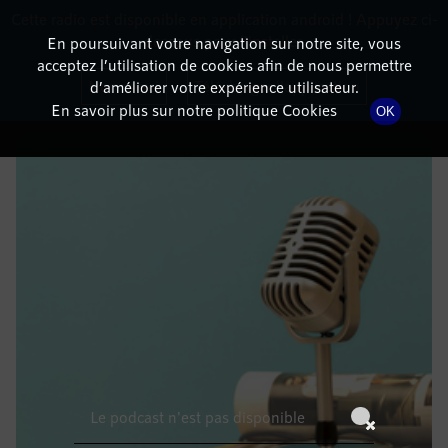
Cette radio est disponible en application android ! Appuyez ci-
RadioTerritoria
La radio des territoires
dessous pour l'installer.
En poursuivant votre navigation sur notre site, vous
acceptez l’utilisation de cookies afin de nous permettre
DÉTAILS DE L'ÉPISODE
Non merci
Télécharger l'application
d’améliorer votre expérience utilisateur.
En savoir plus sur notre politique Cookies
OK
9 octobre 2022
à 12h59
, durée : Invalid date
Le podcast n'est pas disponible