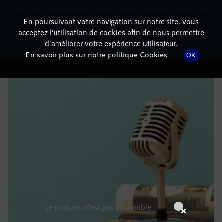
Cette radio est disponible en application android ! Appuyez ci-
RadioTerritoria
La radio des territoires
dessous pour l'installer.
En poursuivant votre navigation sur notre site, vous
acceptez l’utilisation de cookies afin de nous permettre
DÉTAILS DE L'ÉPISODE
Non merci
Télécharger l'application
d’améliorer votre expérience utilisateur.
En savoir plus sur notre politique Cookies
OK
15 octobre 2022
à 4h59
, durée : Invalid date
Le podcast n'est pas disponible