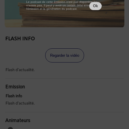
Le podcast de cette émission n'est pas disponible ou
n'existe pas. Il peut y avoir un certain délai entre la fin de
Ok
l'émission et la génération du podcast.
FLASH INFO
Regarder la vidéo
Flash d'actualité.
Emission
Flash info
Flash d'actualité.
Animateurs