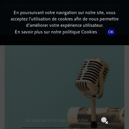
Cette radio est disponible en application android ! Appuyez ci-
RadioTerritoria
La radio des territoires
dessous pour l'installer.
En poursuivant votre navigation sur notre site, vous
acceptez l’utilisation de cookies afin de nous permettre
DÉTAILS DE L'ÉPISODE
Non merci
Télécharger l'application
d’améliorer votre expérience utilisateur.
En savoir plus sur notre politique Cookies
OK
28 octobre 2022
à 10h59
, durée : Invalid date
Le podcast n'est pas disponible