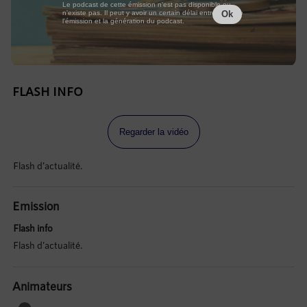
Le podcast de cette émission n'est pas disponible ou
n'existe pas. Il peut y avoir un certain délai entre la fin de
Ok
l'émission et la génération du podcast.
FLASH INFO
Regarder la vidéo
Flash d'actualité.
Emission
Flash info
Flash d'actualité.
Animateurs