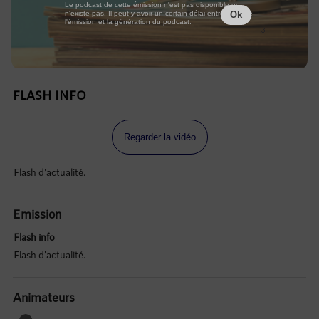
Le podcast de cette émission n'est pas disponible ou
n'existe pas. Il peut y avoir un certain délai entre la fin de
Ok
l'émission et la génération du podcast.
FLASH INFO
Regarder la vidéo
Flash d'actualité.
Emission
Flash info
Flash d'actualité.
Animateurs