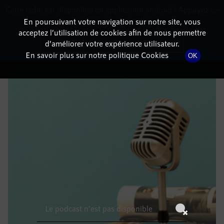
Cette radio est disponible en application android ! Appuyez ci-
RadioTerritoria
La radio des territoires
dessous pour l'installer.
En poursuivant votre navigation sur notre site, vous
acceptez l’utilisation de cookies afin de nous permettre
DÉTAILS DE L'ÉPISODE
Non merci
Télécharger l'application
d’améliorer votre expérience utilisateur.
En savoir plus sur notre politique Cookies
OK
4 novembre 2022
à 7h59
, durée : Invalid date
Le podcast n'est pas disponible