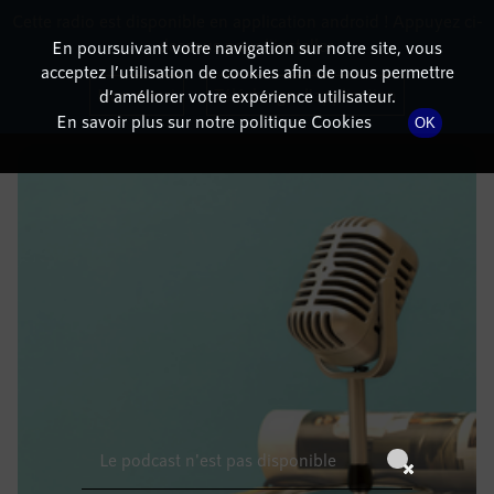
Cette radio est disponible en application android ! Appuyez ci-
RadioTerritoria
La radio des territoires
dessous pour l'installer.
En poursuivant votre navigation sur notre site, vous
acceptez l’utilisation de cookies afin de nous permettre
DÉTAILS DE L'ÉPISODE
Non merci
Télécharger l'application
d’améliorer votre expérience utilisateur.
En savoir plus sur notre politique Cookies
OK
9 novembre 2022
à 16h59
, durée : Invalid date
Le podcast n'est pas disponible