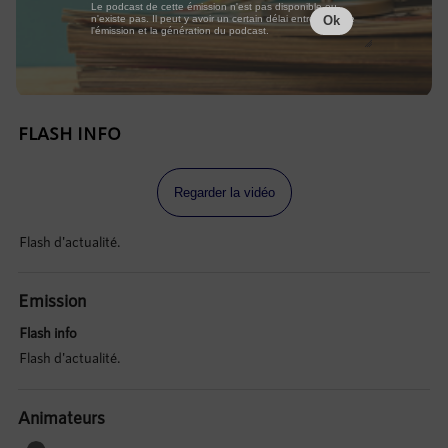
Le podcast de cette émission n'est pas disponible ou
n'existe pas. Il peut y avoir un certain délai entre la fin de
Ok
l'émission et la génération du podcast.
FLASH INFO
Regarder la vidéo
Flash d'actualité.
Emission
Flash info
Flash d'actualité.
Animateurs