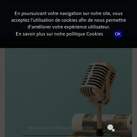
Cette radio est disponible en application android ! Appuyez ci-
RadioTerritoria
La radio des territoires
dessous pour l'installer.
En poursuivant votre navigation sur notre site, vous
acceptez l’utilisation de cookies afin de nous permettre
DÉTAILS DE L'ÉPISODE
Non merci
Télécharger l'application
d’améliorer votre expérience utilisateur.
En savoir plus sur notre politique Cookies
OK
11 novembre 2022
à 6h59
, durée : Invalid date
Le podcast n'est pas disponible