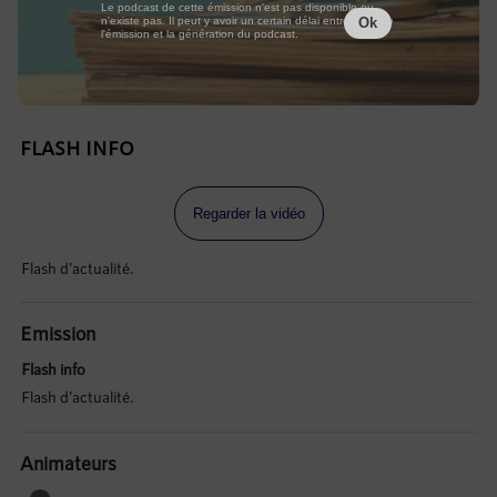
Le podcast de cette émission n'est pas disponible ou
n'existe pas. Il peut y avoir un certain délai entre la fin de
Ok
l'émission et la génération du podcast.
FLASH INFO
Regarder la vidéo
Flash d'actualité.
Emission
Flash info
Flash d'actualité.
Animateurs