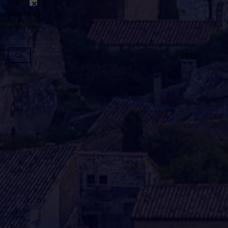
émission n'est pas disponible ou
y avoir un certain délai entre la fin
génération du podcast.
Ok