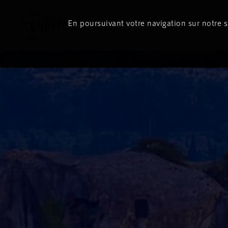
ON
AIR
En poursuivant votre navigation sur notre si
Le direct