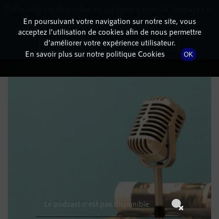
Cette radio est disponible en application android ! Appuyez ci-
RadioTerritoria
La radio des territoires
dessous pour l'installer.
En poursuivant votre navigation sur notre site, vous
acceptez l’utilisation de cookies afin de nous permettre
DÉTAILS DE L'ÉPISODE
Non merci
Télécharger l'application
d’améliorer votre expérience utilisateur.
En savoir plus sur notre politique Cookies
OK
22 novembre 2022
à 6h59
, durée : Invalid date
Le podcast n'est pas disponible